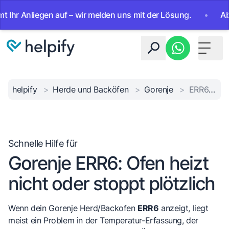
Anliegen auf – wir melden uns mit der Lösung.
•
Ab sofort
Toggle 
helpify
>
Herde und Backöfen
>
Gorenje
>
ERR6 Heiz-/Sensorfehler
Schnelle Hilfe für
Gorenje ERR6: Ofen heizt
nicht oder stoppt plötzlich
Wenn dein Gorenje Herd/Backofen
ERR6
anzeigt, liegt
meist ein Problem in der Temperatur-Erfassung, der