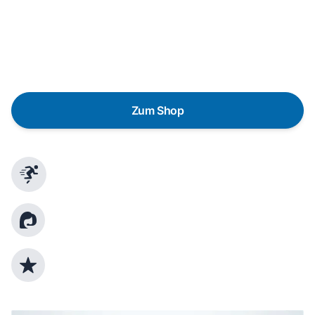
Eine Reparatur lohnt sich nicht? Du möchtest dein Gerät
lieber gegen einen energieeffizienten Nachfolger
austauschen? Unser
Produktberater
hilft dir, durch
gezielte Fragen das passende Gerät für deine
Bedürfnisse zu finden.
Zum Shop
Schnelle Lieferung
Kundenberatung
Top Produktauswahl