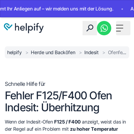
r Anliegen auf – wir melden uns mit der Lösung.
•
Ab sof
Toggle 
helpify
>
Herde und Backöfen
>
Indesit
>
Ofenfehler F125/F400
Schnelle Hilfe für
Fehler F125/F400 Ofen
Indesit: Überhitzung
Wenn der Indesit-Ofen
F125 / F400
anzeigt, weist das in
der Regel auf ein Problem mit
zu hoher Temperatur