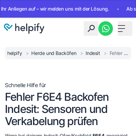
Anliegen auf – wir melden uns mit der Lösung.
•
Ab sofort
Toggle 
helpify
>
Herde und Backöfen
>
Indesit
>
Fehler F6E4 Indesit
Schnelle Hilfe für
Fehler F6E4 Backofen
Indesit: Sensoren und
Verkabelung prüfen
Wenn bei deinem Indesit-Ofen/Kochfeld
F6E4
angezeigt