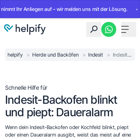
t Ihr Anliegen auf – wir melden uns mit der Lösung.
•
Ab
Toggle 
helpify
>
Herde und Backöfen
>
Indesit
>
Indesit-Backofen Alarm
Schnelle Hilfe für
Indesit-Backofen blinkt
und piept: Daueralarm
Wenn dein Indesit-Backofen oder Kochfeld
blinkt
,
piept
oder einen
Daueralarm
ausgibt, weist das meist auf eine