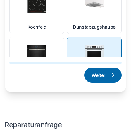
Kochfeld
Dunstabzugshaube
Weiter
Dampfgarer und
Herd und Backofen
Dampfbackofen
Reparaturanfrage