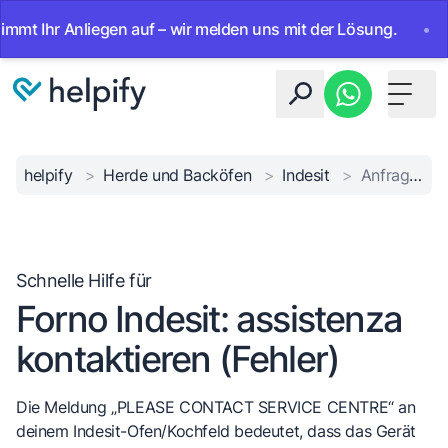
 Ihr Anliegen auf – wir melden uns mit der Lösung.
•
Ab s
Toggle 
helpify
>
Herde und Backöfen
>
Indesit
>
Anfrage an den Service für den Ofen
Schnelle Hilfe für
Forno Indesit: assistenza
kontaktieren (Fehler)
Die Meldung „PLEASE CONTACT SERVICE CENTRE“ an
deinem Indesit-Ofen/Kochfeld bedeutet, dass das Gerät