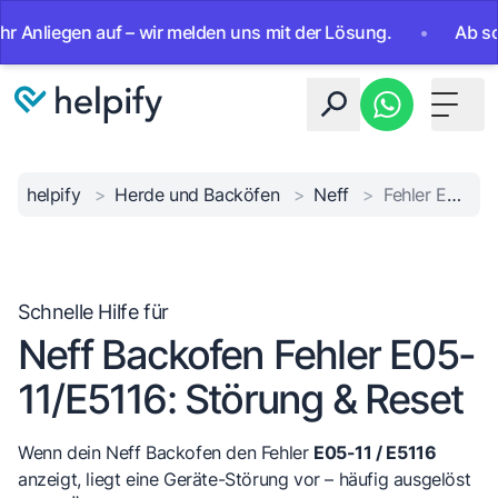
iegen auf – wir melden uns mit der Lösung.
•
Ab sofort 24
Toggle 
helpify
>
Herde und Backöfen
>
Neff
>
Fehler E05-11/E5116
Schnelle Hilfe für
Neff Backofen Fehler E05-
11/E5116: Störung & Reset
Wenn dein Neff Backofen den Fehler
E05-11 / E5116
anzeigt, liegt eine Geräte-Störung vor – häufig ausgelöst