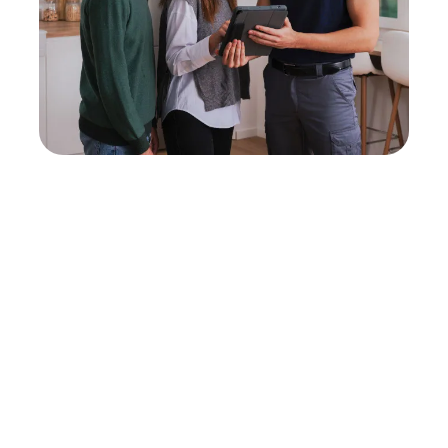
Neukauf
In wenigen Schritten dein passendes
Wunschgerät finden
Eine Reparatur lohnt sich nicht? Du möchtest dein Gerät
lieber gegen einen energieeffizienten Nachfolger
austauschen? Unser
Produktberater
hilft dir, durch