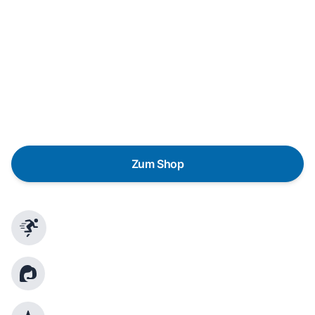
In wenigen Schritten dein passendes
Wunschgerät finden
Eine Reparatur lohnt sich nicht? Du möchtest dein Gerät
lieber gegen einen energieeffizienten Nachfolger
austauschen? Unser
Produktberater
hilft dir, durch
gezielte Fragen das passende Gerät für deine
Bedürfnisse zu finden.
Zum Shop
Schnelle Lieferung
Kundenberatung