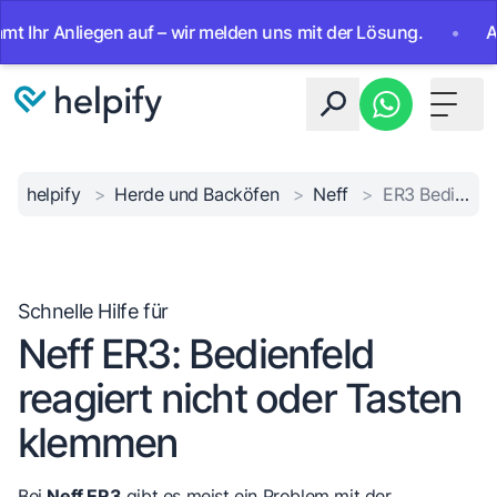
 Anliegen auf – wir melden uns mit der Lösung.
•
Ab sofor
Toggle 
helpify
>
Herde und Backöfen
>
Neff
>
ER3 Bedienfeldfehler Neff
Schnelle Hilfe für
Neff ER3: Bedienfeld
reagiert nicht oder Tasten
klemmen
Bei
Neff ER3
gibt es meist ein Problem mit der