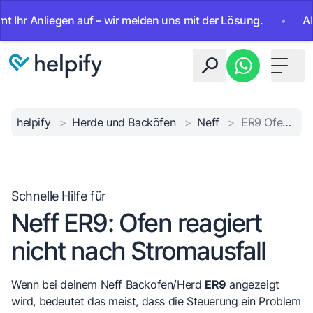
Anliegen auf – wir melden uns mit der Lösung.
•
Ab sofort
Toggle 
helpify
>
Herde und Backöfen
>
Neff
>
ER9 Ofen reagiert nicht
Schnelle Hilfe für
Neff ER9: Ofen reagiert
nicht nach Stromausfall
Wenn bei deinem Neff Backofen/Herd
ER9
angezeigt
wird, bedeutet das meist, dass die Steuerung ein Problem