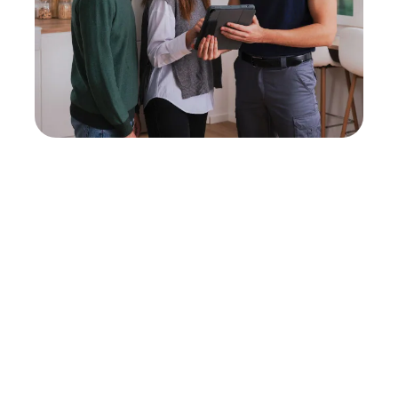
Neukauf
In wenigen Schritten dein passendes
Wunschgerät finden
Eine Reparatur lohnt sich nicht? Du möchtest dein Gerät
lieber gegen einen energieeffizienten Nachfolger
austauschen? Unser
Produktberater
hilft dir, durch