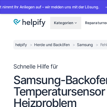
t Ihr Anliegen auf – wir melden uns mit der Lösung.
•
Ab 
Kategorien
Reparaturre
helpify
>
Herde und Backöfen
>
Samsung
>
Feh
Schnelle Hilfe für
Samsung-Backofen
Temperatursensor
Heizproblem