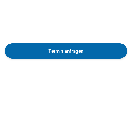
Reparaturanfrage
Schnelle Hilfe durch unsere
Partner-Techniker vor Ort
Termin anfragen
In 48 Stunden bei dir dank über 650 Partner-
Techniker in Deutschland
Die Servicetechniker sind in vielen Regionen
innerhalb von 48 Stunden vor Ort. Pünktlich und mit
vorheriger Ankündigung.
Garantierte Qualität durch professionelle Techniker
Wir arbeiten ausschließlich mit erfahrenen
Technikern aus unserem Partnernetzwerk, die