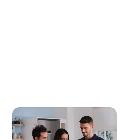
höchste Qualitätsstandards einhalten, um dir
optimalen Service zu bieten.
Verwendung von Originalersatzteilen
Für maximale Langlebigkeit und Sicherheit setzen
unsere Partner ausschließlich auf Originalteile direkt
vom Hersteller.
Lebensdauer verlängern
Mit einer Reparatur kann die Lebensdauer eines
Gerätes verlängert werden - sollte diese erreicht
sein, findest du bei uns den passenden,
energieeffizienten Nachfolger.