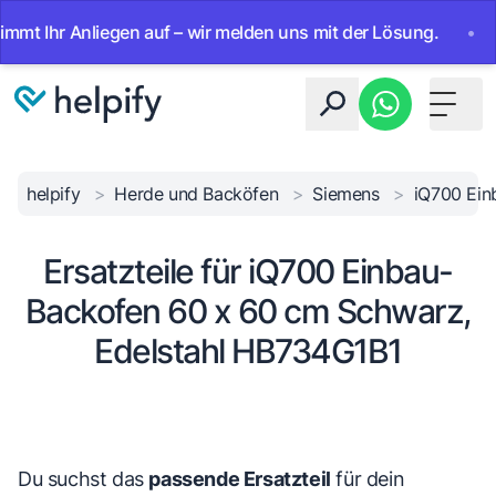
Ihr Anliegen auf – wir melden uns mit der Lösung.
•
Ab so
Toggle 
helpify
>
Herde und Backöfen
>
Siemens
>
iQ700 Ein
Ersatzteile für iQ700 Einbau-
Backofen 60 x 60 cm Schwarz,
Edelstahl HB734G1B1
Du suchst das
passende Ersatzteil
für dein