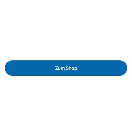
passendes Wunschgerät finden
Eine Reparatur lohnt sich nicht? Du möchtest dein Gerät
lieber gegen einen energieeffizienten Nachfolger
austauschen? Unser
Produktberater
hilft dir, durch
gezielte Fragen das passende Gerät für deine
Bedürfnisse zu finden.
Zum Shop
Schnelle Lieferung
Die Geräte sind auf Lager und werden nach
Zahlungseingang direkt versendet.
Kundenberatung
Bei offenen Fragen helfen wir dir gerne jederzeit
weiter.