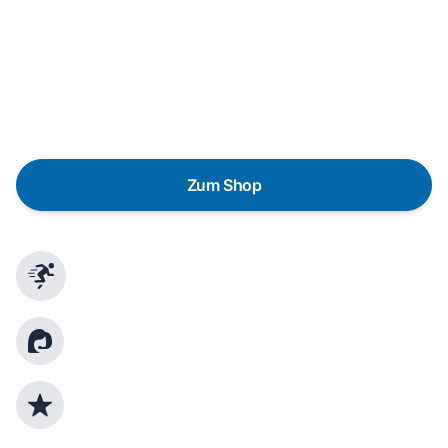
Eine Reparatur lohnt sich nicht? Du möchtest dein Gerät
lieber gegen einen energieeffizienten Nachfolger
austauschen? Unser
Produktberater
hilft dir, durch
gezielte Fragen das passende Gerät für deine
Bedürfnisse zu finden.
Zum Shop
Schnelle Lieferung
Kundenberatung
Top Produktauswahl