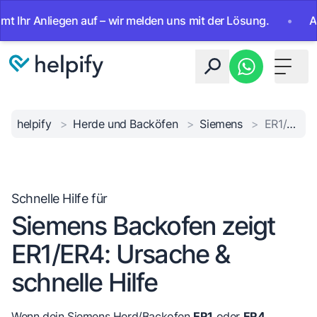
 Anliegen auf – wir melden uns mit der Lösung.
•
Ab sofor
Toggle 
helpify
>
Herde und Backöfen
>
Siemens
>
ER1/ER4 Fehler beheben
Schnelle Hilfe für
Siemens Backofen zeigt
ER1/ER4: Ursache &
schnelle Hilfe
Wenn dein Siemens Herd/Backofen
ER1
oder
ER4