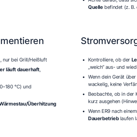
Quelle
befindet (z. B.
umentieren
Stromversor
nur bei Grill/Heißluft
Kontrolliere, ob der
Le
„weich“ aus- und wied
er läuft dauerhaft
,
Wenn dein Gerät übe
wackelig, keine Verf
60–180 °C) und
Beobachte, ob in der 
kurz ausgehen (Hinwe
Wärmestau/Überhitzung
Wenn ER9 nach einem
Dauerbetrieb
laufen 