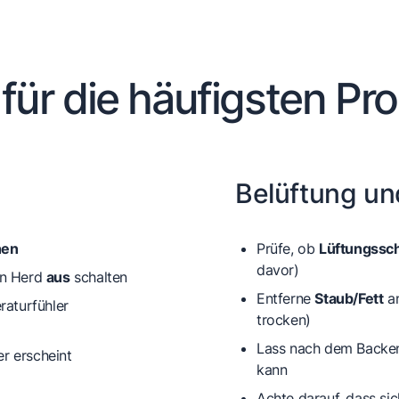
 für die häufigsten Pr
Belüftung un
hen
Prüfe, ob
Lüftungssch
davor)
den Herd
aus
schalten
Entferne
Staub/Fett
an
raturfühler
trocken)
Lass nach dem Backen
r erscheint
kann
Achte darauf, dass s