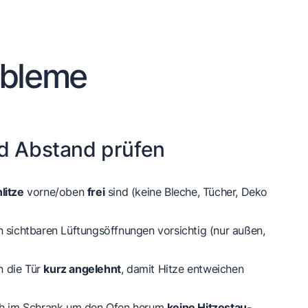
obleme
d Abstand prüfen
litze
vorne/oben
frei
sind (keine Bleche, Tücher, Deko
 sichtbaren Lüftungsöffnungen vorsichtig (nur außen,
 die Tür
kurz angelehnt
, damit Hitze entweichen
ich im Schrank um den Ofen herum
keine Hitzestau-