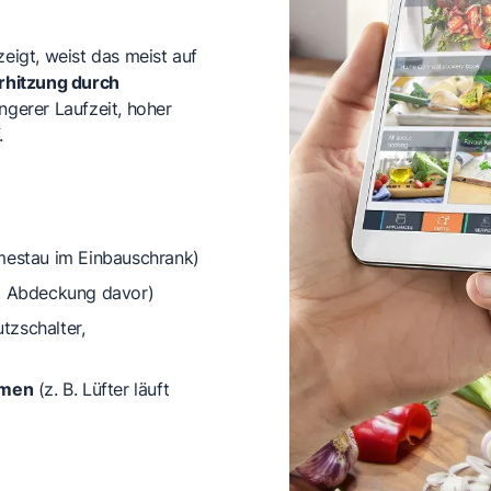
eigt, weist das meist auf
rhitzung durch
ängerer Laufzeit, hoher
.
rmestau im Einbauschrank)
d, Abdeckung davor)
tzschalter,
omen
(z. B. Lüfter läuft