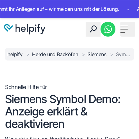
r Anliegen auf – wir melden uns mit der Lösung.
•
Ab sof
Toggle 
helpify
>
Herde und Backöfen
>
Siemens
>
Symbol Demo deaktivieren
Schnelle Hilfe für
Siemens Symbol Demo:
Anzeige erklärt &
deaktivieren
Wenn dein Siemens Herd/Backofen „Symbol Demo“