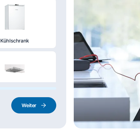
Kühlschrank
nstabzugshaube
Weiter