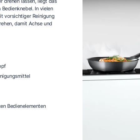
 drehen lassen, liegt das
Bedienknebel. In vielen
t vorsichtiger Reinigung
rehen, damit Achse und
opf
nigungsmittel
zten Bedienelementen