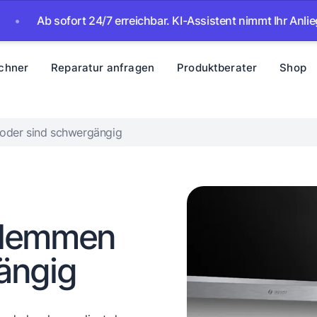
 sofort 24/7 erreichbar. KI-Assistent nimmt Ihr Anliegen auf 
chner
Reparatur anfragen
Produktberater
Shop
oder sind schwergängig
klemmen
ängig