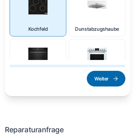
Kochfeld
Dunstabzugshaube
Weiter
Dampfgarer und
Herd und Backofen
Dampfbackofen
Reparaturanfrage