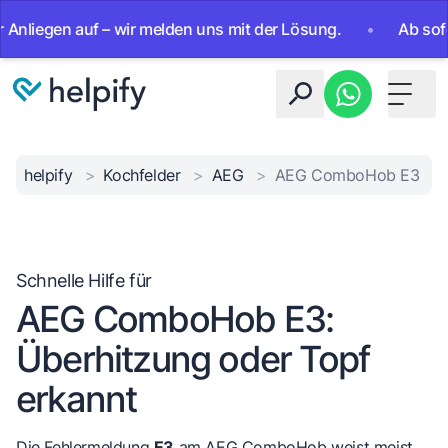
iegen auf – wir melden uns mit der Lösung.
•
Ab sofort 24
Toggle 
helpify
>
Kochfelder
>
AEG
>
AEG ComboHob E3
Schnelle Hilfe für
AEG ComboHob E3:
Überhitzung oder Topf
erkannt
Die Fehlermeldung
E3
am AEG ComboHob weist meist