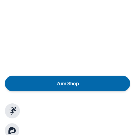
Neukauf
In wenigen Schritten dein passendes
Wunschgerät finden
Eine Reparatur lohnt sich nicht? Du möchtest dein Gerät
lieber gegen einen energieeffizienten Nachfolger
austauschen? Unser
Produktberater
hilft dir, durch
gezielte Fragen das passende Gerät für deine
Bedürfnisse zu finden.
Zum Shop
Schnelle Lieferung
Kundenberatung