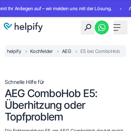
r Anliegen auf – wir melden uns mit der Lösung.
•
Ab sofo
Toggle 
helpify
>
Kochfelder
>
AEG
>
E5 bei ComboHob
Schnelle Hilfe für
AEG ComboHob E5:
Überhitzung oder
Topfproblem
Die Fehlermeldung E5 am AEG ComboHob deutet meist