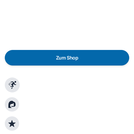
Wunschgerät finden
Eine Reparatur lohnt sich nicht? Du möchtest dein Gerät
lieber gegen einen energieeffizienten Nachfolger
austauschen? Unser
Produktberater
hilft dir, durch
gezielte Fragen das passende Gerät für deine
Bedürfnisse zu finden.
Zum Shop
Schnelle Lieferung
Kundenberatung
Top Produktauswahl