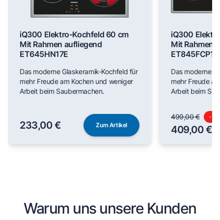
iQ300 Elektro-Kochfeld 60 cm
iQ300 Elektr
Mit Rahmen aufliegend
Mit Rahmen a
ET645HN17E
ET845FCP1D
Das moderne Glaskeramik-Kochfeld für
Das moderne Gl
mehr Freude am Kochen und weniger
mehr Freude am
Arbeit beim Saubermachen.
Arbeit beim Sa
499,00 €
-
18
233,00 €
Zum Artikel
409,00 €
Warum uns unsere Kunden