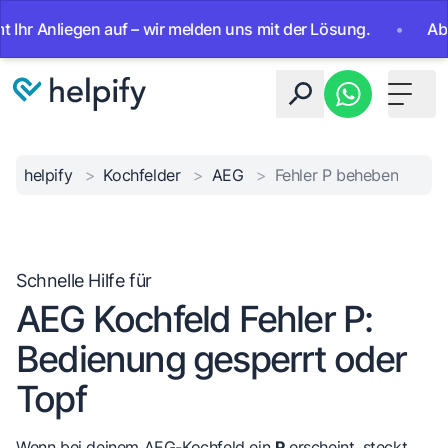
 Anliegen auf – wir melden uns mit der Lösung.
•
Ab sofor
Toggle 
helpify
>
Kochfelder
>
AEG
>
Fehler P beheben
Schnelle Hilfe für
AEG Kochfeld Fehler P:
Bedienung gesperrt oder
Topf
Wenn bei deinem AEG-Kochfeld ein
P
erscheint, steckt