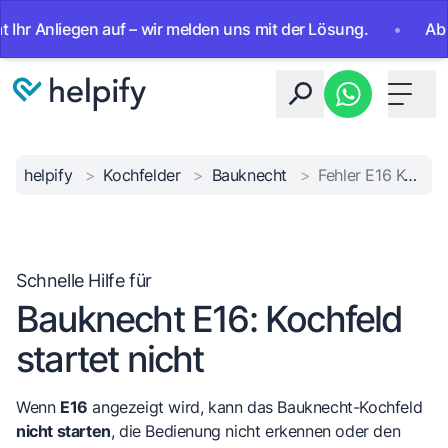
nliegen auf – wir melden uns mit der Lösung.
•
Ab sofort
Toggle 
helpify
>
Kochfelder
>
Bauknecht
>
Fehler E16 Kochfeld
Schnelle Hilfe für
Bauknecht E16: Kochfeld
startet nicht
Wenn
E16
angezeigt wird, kann das Bauknecht-Kochfeld
nicht starten
, die Bedienung nicht erkennen oder den