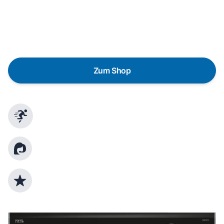
lieber gegen einen energieeffizienten Nachfolger
austauschen? Unser
Produktberater
hilft dir, durch
gezielte Fragen das passende Gerät für deine
Bedürfnisse zu finden.
Zum Shop
Schnelle Lieferung
Kundenberatung
Top Produktauswahl