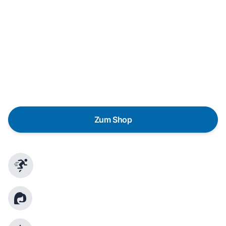
In wenigen Schritten dein passendes
Wunschgerät finden
Eine Reparatur lohnt sich nicht? Du möchtest dein Gerät
lieber gegen einen energieeffizienten Nachfolger
austauschen? Unser
Produktberater
hilft dir, durch
gezielte Fragen das passende Gerät für deine
Bedürfnisse zu finden.
Zum Shop
Schnelle Lieferung
Kundenberatung