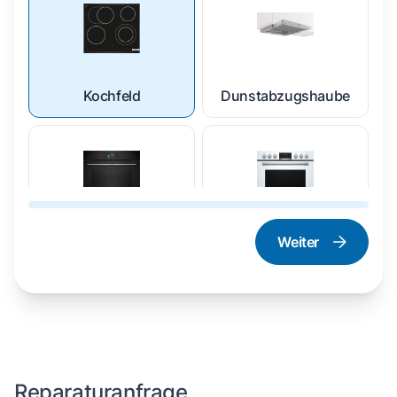
Kochfeld
Dunstabzugshaube
Weiter
Dampfgarer und
Herd und Backofen
Dampfbackofen
Reparaturanfrage