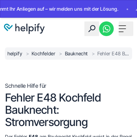
r Anliegen auf – wir melden uns mit der Lösung.
•
Ab sofo
Toggle 
helpify
>
Kochfelder
>
Bauknecht
>
Fehler E48 Bauknecht
Schnelle Hilfe für
Fehler E48 Kochfeld
Bauknecht:
Stromversorgung
Der Fehler
E48
am Bauknecht Kochfeld weist in der Regel