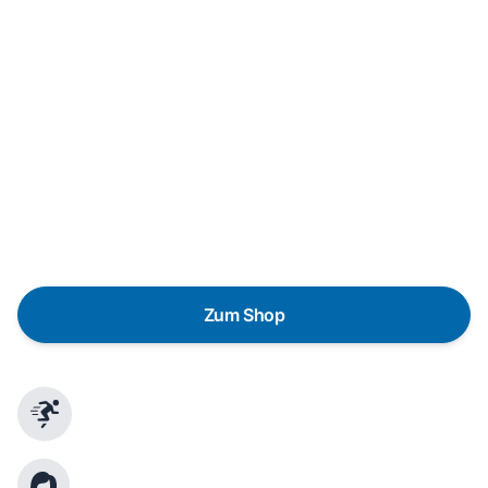
Neukauf
In wenigen Schritten dein passendes
Wunschgerät finden
Eine Reparatur lohnt sich nicht? Du möchtest dein Gerät
lieber gegen einen energieeffizienten Nachfolger
austauschen? Unser
Produktberater
hilft dir, durch
gezielte Fragen das passende Gerät für deine
Bedürfnisse zu finden.
Zum Shop
Schnelle Lieferung
Kundenberatung