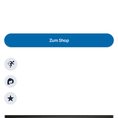
Eine Reparatur lohnt sich nicht? Du möchtest dein Gerät
lieber gegen einen energieeffizienten Nachfolger
austauschen? Unser
Produktberater
hilft dir, durch
gezielte Fragen das passende Gerät für deine
Bedürfnisse zu finden.
Zum Shop
Schnelle Lieferung
Kundenberatung
Top Produktauswahl