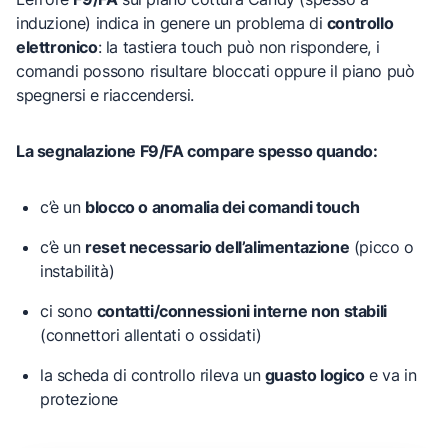
induzione) indica in genere un problema di
controllo
elettronico
: la tastiera touch può non rispondere, i
comandi possono risultare bloccati oppure il piano può
spegnersi e riaccendersi.
La segnalazione F9/FA compare spesso quando:
c’è un
blocco o anomalia dei comandi touch
c’è un
reset necessario dell’alimentazione
(picco o
instabilità)
ci sono
contatti/connessioni interne non stabili
(connettori allentati o ossidati)
la scheda di controllo rileva un
guasto logico
e va in
protezione