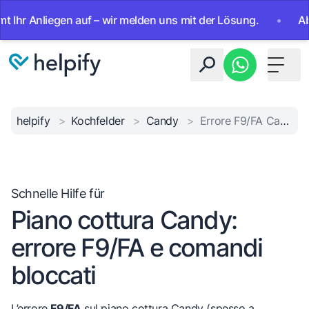
 Anliegen auf – wir melden uns mit der Lösung.
•
Ab sofor
Toggle 
helpify
>
Kochfelder
>
Candy
>
Errore F9/FA Candy
Schnelle Hilfe für
Piano cottura Candy:
errore F9/FA e comandi
bloccati
L’errore
F9/FA
sul piano cottura Candy (spesso a