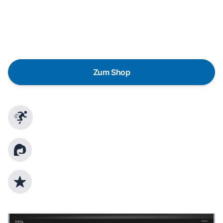
lieber gegen einen energieeffizienten Nachfolger
austauschen? Unser
Produktberater
hilft dir, durch
gezielte Fragen das passende Gerät für deine
Bedürfnisse zu finden.
Zum Shop
Schnelle Lieferung
Kundenberatung
Top Produktauswahl