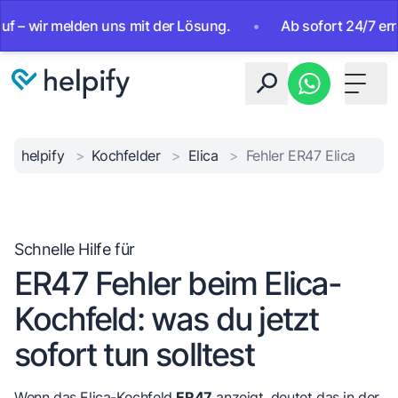
 wir melden uns mit der Lösung.
•
Ab sofort 24/7 erreichb
Toggle 
helpify
>
Kochfelder
>
Elica
>
Fehler ER47 Elica
Schnelle Hilfe für
ER47 Fehler beim Elica-
Kochfeld: was du jetzt
sofort tun solltest
Wenn das Elica-Kochfeld
ER47
anzeigt, deutet das in der