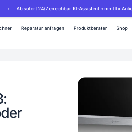
Ab sofort 24/7 erreichbar. KI-Assistent nimmt Ihr Anliegen au
chner
Reparatur anfragen
Produktberater
Shop
t
3:
oder