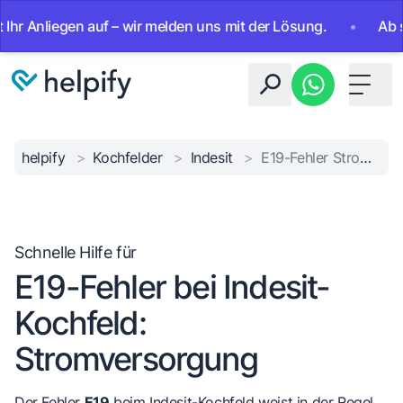
Anliegen auf – wir melden uns mit der Lösung.
•
Ab sofort
Toggle 
helpify
>
Kochfelder
>
Indesit
>
E19-Fehler Stromversorgung
Schnelle Hilfe für
E19-Fehler bei Indesit-
Kochfeld:
Stromversorgung
Der Fehler
E19
beim Indesit-Kochfeld weist in der Regel