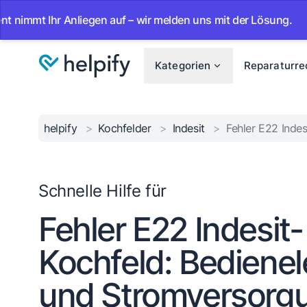
t Ihr Anliegen auf – wir melden uns mit der Lösung.
•
Ab 
Kategorien
Reparaturre
helpify
>
Kochfelder
>
Indesit
>
Fehler E22 Indes
Schnelle Hilfe für
Fehler E22 Indesit-
Kochfeld: Bediene
und Stromversorg