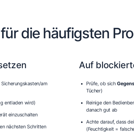
 für die häufigsten Pr
ksetzen
Auf blockier
Sicherungskasten/am
Prüfe, ob sich
Gegens
Tücher)
ig entladen wird)
Reinige den Bedienbe
danach gut ab
rät einzuschalten
Achte darauf, dass de
den nächsten Schritten
(Feuchtigkeit = falsc