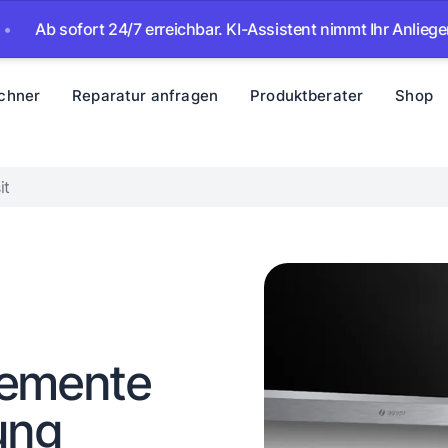
sofort 24/7 erreichbar. KI-Assistent nimmt Ihr Anliegen auf – 
chner
Reparatur anfragen
Produktberater
Shop
it
lemente
ung