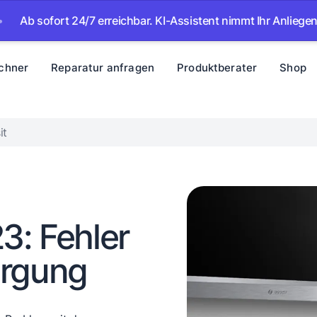
 sofort 24/7 erreichbar. KI-Assistent nimmt Ihr Anliegen auf –
chner
Reparatur anfragen
Produktberater
Shop
it
3: Fehler
orgung