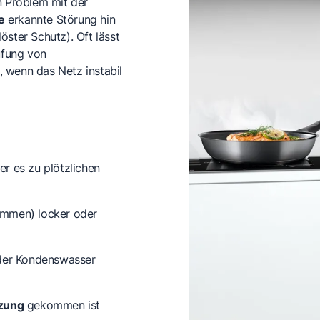
n Problem mit der
e
erkannte Störung hin
öster Schutz). Oft lässt
üfung von
 wenn das Netz instabil
er es zu plötzlichen
emmen) locker oder
der Kondenswasser
zung
gekommen ist