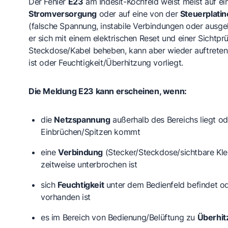
Der Fehler
E23
am Indesit-Kochfeld weist meist auf ei
Stromversorgung
oder auf eine von der
Steuerplatin
(falsche Spannung, instabile Verbindungen oder ausgel
er sich mit einem elektrischen Reset und einer Sichtpr
Steckdose/Kabel beheben, kann aber wieder auftreten,
ist oder Feuchtigkeit/Überhitzung vorliegt.
Die Meldung E23 kann erscheinen, wenn:
die
Netzspannung
außerhalb des Bereichs liegt od
Einbrüchen/Spitzen kommt
eine
Verbindung
(Stecker/Steckdose/sichtbare Kl
zeitweise unterbrochen ist
sich
Feuchtigkeit
unter dem Bedienfeld befindet o
vorhanden ist
es im Bereich von Bedienung/Belüftung zu
Überhit