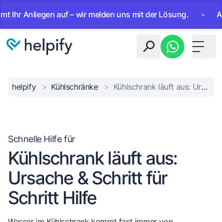
 Anliegen auf – wir melden uns mit der Lösung.
•
Ab sofor
Toggle 
helpify
>
Kühlschränke
>
Kühlschrank läuft aus: Ursache & Schritt für Schritt Hilfe
Schnelle Hilfe für
Kühlschrank läuft aus:
Ursache & Schritt für
Schritt Hilfe
Wasser im Kühlschrank kommt fast immer von