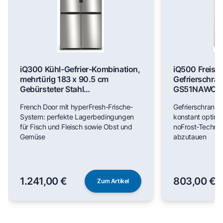
iQ300 Kühl-Gefrier-Kombination,
iQ500 Freist
mehrtürig 183 x 90.5 cm
Gefrierschran
Gebürsteter Stahl
GS51NAWCV
AntiFingerprint, Total noFrost
French Door mit hyperFresh-Frische-
Gefrierschrank m
KF96NVPEA
System: perfekte Lagerbedingungen
konstant optim
für Fisch und Fleisch sowie Obst und
noFrost-Technik
Gemüse
abzutauen
1.241,00 €
803,00 €
Zum Artikel