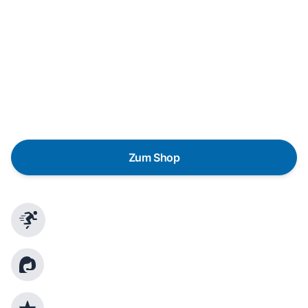
In wenigen Schritten dein passendes
Wunschgerät finden
Eine Reparatur lohnt sich nicht? Du möchtest dein Gerät
lieber gegen einen energieeffizienten Nachfolger
austauschen? Unser
Produktberater
hilft dir, durch
gezielte Fragen das passende Gerät für deine
Bedürfnisse zu finden.
Zum Shop
Schnelle Lieferung
Kundenberatung