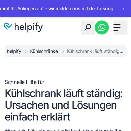
hr Anliegen auf – wir melden uns mit der Lösung.
•
Ab sof
Toggle 
helpify
>
Kühlschränke
>
Kühlschrank läuft ständig: Ursachen und Lösungen einfach erklärt
Schnelle Hilfe für
Kühlschrank läuft ständig:
Ursachen und Lösungen
einfach erklärt
Wenn dein Kühlschrank ständig läuft, ohne abzuschalten,