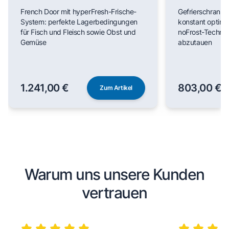
AntiFingerprint, Total noFrost
French Door mit hyperFresh-Frische-
Gefrierschrank m
KF96NVPEA
System: perfekte Lagerbedingungen
konstant optim
für Fisch und Fleisch sowie Obst und
noFrost-Technik
Gemüse
abzutauen
1.241,00 €
803,00 €
Zum Artikel
Warum uns unsere Kunden
vertrauen