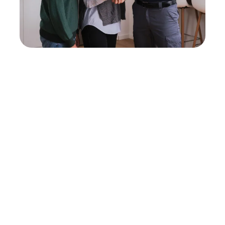
Neukauf
In wenigen Schritten dein passendes
Wunschgerät finden
Eine Reparatur lohnt sich nicht? Du möchtest dein Gerät
lieber gegen einen energieeffizienten Nachfolger
austauschen? Unser
Produktberater
hilft dir, durch
gezielte Fragen das passende Gerät für deine
Bedürfnisse zu finden.