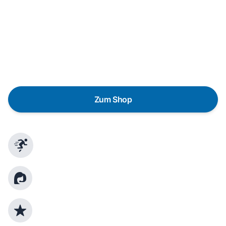
Wunschgerät finden
Eine Reparatur lohnt sich nicht? Du möchtest dein Gerät
lieber gegen einen energieeffizienten Nachfolger
austauschen? Unser
Produktberater
hilft dir, durch
gezielte Fragen das passende Gerät für deine
Bedürfnisse zu finden.
Zum Shop
Schnelle Lieferung
Kundenberatung
Top Produktauswahl