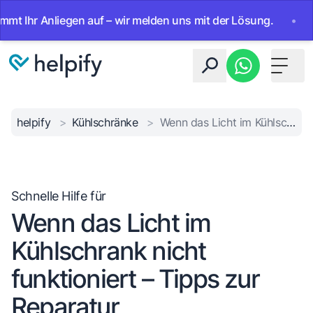
hr Anliegen auf – wir melden uns mit der Lösung.
•
Ab sof
Toggle 
helpify
>
Kühlschränke
>
Wenn das Licht im Kühlschrank nicht funktioniert – Tipps zur Reparatur
Schnelle Hilfe für
Wenn das Licht im
Kühlschrank nicht
funktioniert – Tipps zur
Reparatur