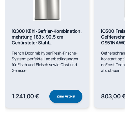
iQ300 Kühl-Gefrier-Kombination,
iQ500 Freist
mehrtürig 183 x 90.5 cm
Gefrierschran
Gebürsteter Stahl
GS51NAWCV
AntiFingerprint, Total noFrost
French Door mit hyperFresh-Frische-
Gefrierschrank m
KF96NVPEA
System: perfekte Lagerbedingungen
konstant optim
für Fisch und Fleisch sowie Obst und
noFrost-Technik
Gemüse
abzutauen
1.241,00 €
803,00 €
Zum Artikel