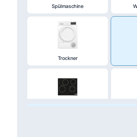
Spülmaschine
W
Trockner
Kochfeld
Du