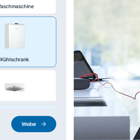
aschmaschine
Kühlschrank
nstabzugshaube
Weiter