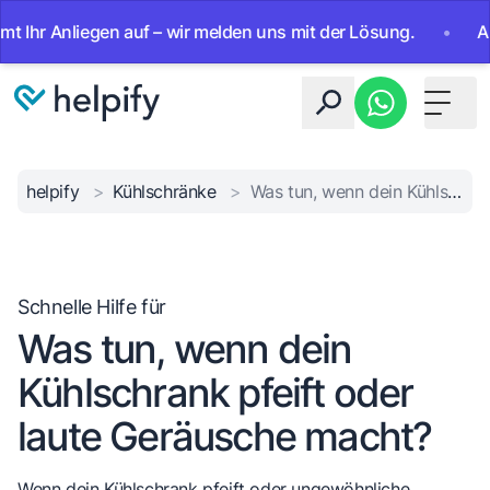
 Anliegen auf – wir melden uns mit der Lösung.
•
Ab sofor
Toggle 
helpify
>
Kühlschränke
>
Was tun, wenn dein Kühlschrank pfeift oder laute Geräusche macht?
Schnelle Hilfe für
Was tun, wenn dein
Kühlschrank pfeift oder
laute Geräusche macht?
Wenn dein Kühlschrank pfeift oder ungewöhnliche