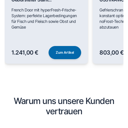
AntiFingerprint, Total noFrost
French Door mit hyperFresh-Frische-
Gefrierschrank m
KF96NVPEA
System: perfekte Lagerbedingungen
konstant optim
für Fisch und Fleisch sowie Obst und
noFrost-Technik
Gemüse
abzutauen
1.241,00 €
803,00 €
Zum Artikel
Warum uns unsere Kunden
vertrauen