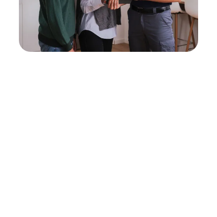
Neukauf
In wenigen Schritten dein passendes
Wunschgerät finden
Eine Reparatur lohnt sich nicht? Du möchtest dein Gerät
lieber gegen einen energieeffizienten Nachfolger
austauschen? Unser
Produktberater
hilft dir, durch
gezielte Fragen das passende Gerät für deine
Bedürfnisse zu finden.