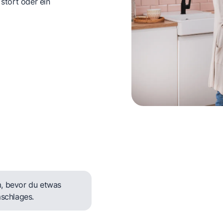
 stört oder ein
, bevor du etwas
mschlages.