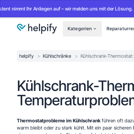
immt Ihr Anliegen auf – wir melden uns mit der Lösung.
•
Kategorien
Reparaturre
helpify
>
Kühlschränke
>
Kühlschrank-Thermostat
Kühlschrank-Therm
Temperaturproble
Thermostatprobleme im Kühlschrank
führen oft dazu
warm bleibt oder zu stark kühlt. Mit ein paar sicheren