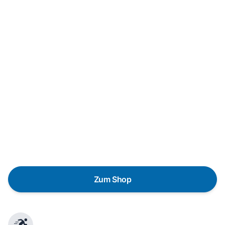
Neukauf
In wenigen Schritten dein passendes
Wunschgerät finden
Eine Reparatur lohnt sich nicht? Du möchtest dein Gerät
lieber gegen einen energieeffizienten Nachfolger
austauschen? Unser
Produktberater
hilft dir, durch
gezielte Fragen das passende Gerät für deine
Bedürfnisse zu finden.
Zum Shop
Schnelle Lieferung