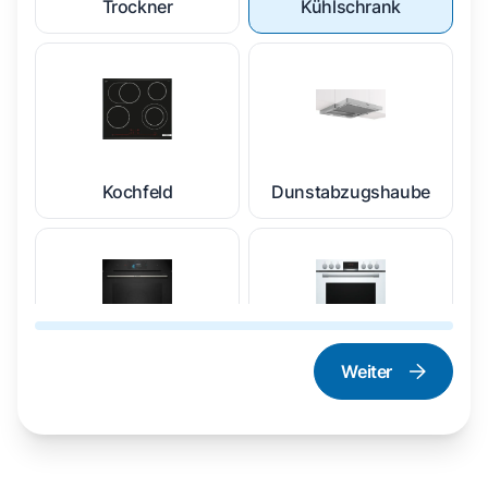
Trockner
Kühlschrank
Kochfeld
Dunstabzugshaube
Weiter
Dampfgarer und
Herd und Backofen
Dampfbackofen