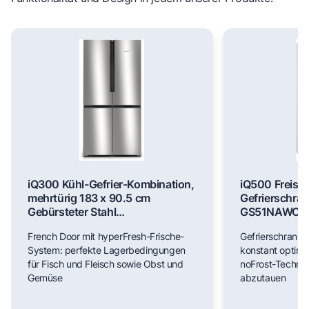
iQ300 Kühl-Gefrier-Kombination,
iQ500 Freist
mehrtürig 183 x 90.5 cm
Gefrierschran
Gebürsteter Stahl
GS51NAWCV
AntiFingerprint, Total noFrost
French Door mit hyperFresh-Frische-
Gefrierschrank m
KF96NVPEA
System: perfekte Lagerbedingungen
konstant optim
für Fisch und Fleisch sowie Obst und
noFrost-Technik
Gemüse
abzutauen