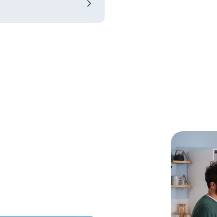
-Techniker vor Ort
werden kann, empfehlen wir,
hen.