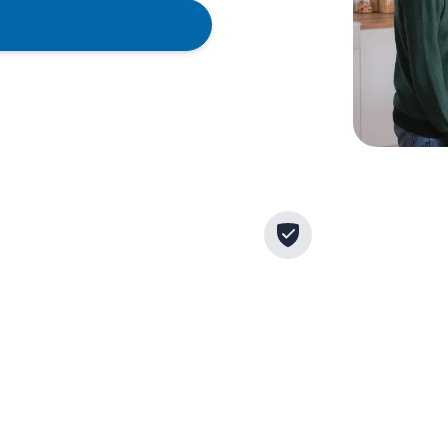
rantierte Qualität durch
Verwendung von
ofessionelle Techniker
Originalersatzteile
Wir arbeiten ausschließlich
Für maximale Langl
mit erfahrenen Technikern
und Sicherheit set
aus unserem
Partner ausschließl
Partnernetzwerk, die höchste
Originalteile direkt
Qualitätsstandards einhalten,
Hersteller.
um dir optimalen Service zu
bieten.