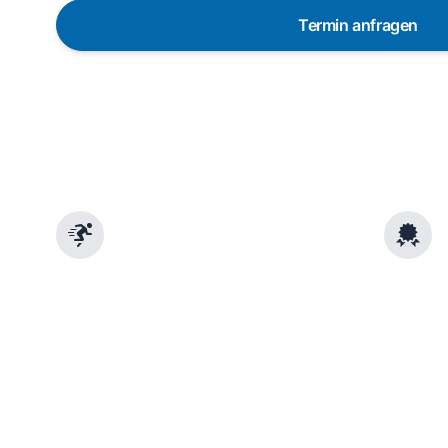
Termin anfragen
In 48 Stunden bei dir dank
Ga
über 650 Partner-Techniker
pr
in Deutschland
Die Servicetechniker sind in
vielen Regionen innerhalb von
48 Stunden vor Ort. Pünktlich
und mit vorheriger
Ankündigung.