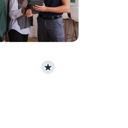
Lebensdauer verlängern
n
ebigkeit
Mit einer Reparatur kann die
zen unsere
Lebensdauer eines Gerätes
ich auf
verlängert werden - sollte
 vom
diese erreicht sein, findest du
bei uns den passenden,
energieeffizienten
Nachfolger.