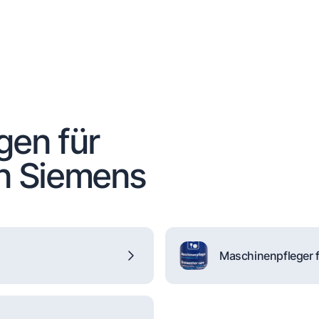
gen für
n Siemens
Maschinenpfleger f