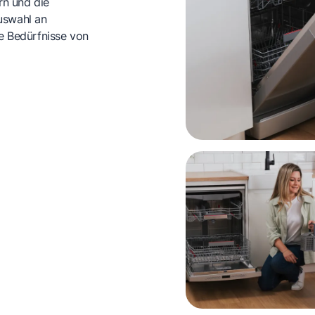
rn und die
uswahl an
ie Bedürfnisse von