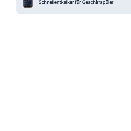
Schnellentkalker für Geschirrspüler
Reparaturanfrage
Schnelle Hilfe durch unsere Partner
Wenn die Reparatur nicht von dir selbst durchgeführt 
einen Termin mit einem qualifizierten Techniker zu buc