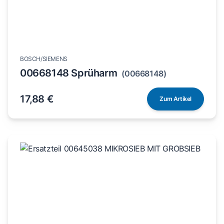
BOSCH/SIEMENS
00668148 Sprüharm
(00668148)
17,88 €
Zum Artikel