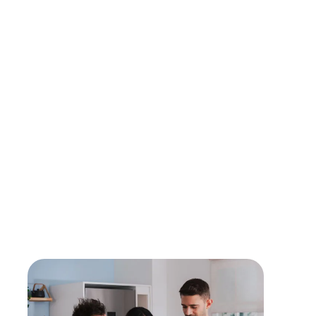
Technikern aus unserem Partnernetzwerk, die
höchste Qualitätsstandards einhalten, um dir
optimalen Service zu bieten.
Verwendung von Originalersatzteilen
Für maximale Langlebigkeit und Sicherheit setzen
unsere Partner ausschließlich auf Originalteile direkt
vom Hersteller.
Lebensdauer verlängern
Mit einer Reparatur kann die Lebensdauer eines
Gerätes verlängert werden - sollte diese erreicht
sein, findest du bei uns den passenden,
energieeffizienten Nachfolger.