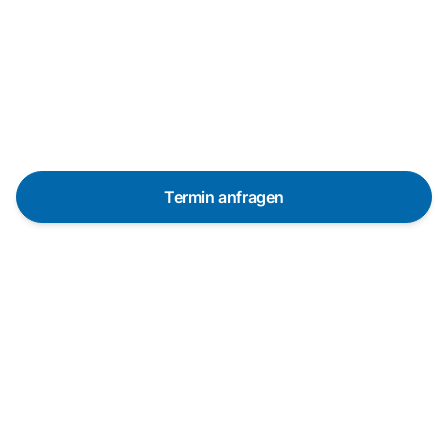
Reparaturanfrage
Schnelle Hilfe durch unsere
Partner-Techniker vor Ort
Termin anfragen
In 48 Stunden bei dir dank über 650 Partner-
Techniker in Deutschland
Die Servicetechniker sind in vielen Regionen
innerhalb von 48 Stunden vor Ort. Pünktlich und mit
vorheriger Ankündigung.
Garantierte Qualität durch professionelle Techniker
Wir arbeiten ausschließlich mit erfahrenen