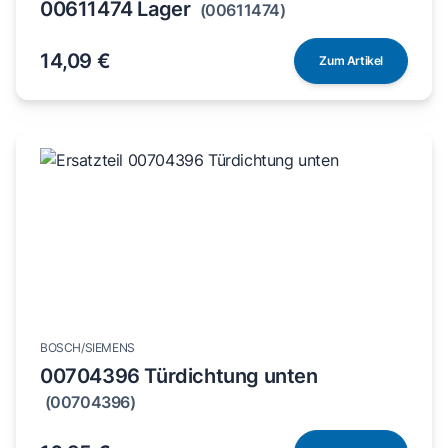
00611474 Lager
(00611474)
14,09 €
Zum Artikel
BOSCH/SIEMENS
00704396 Türdichtung unten
(00704396)