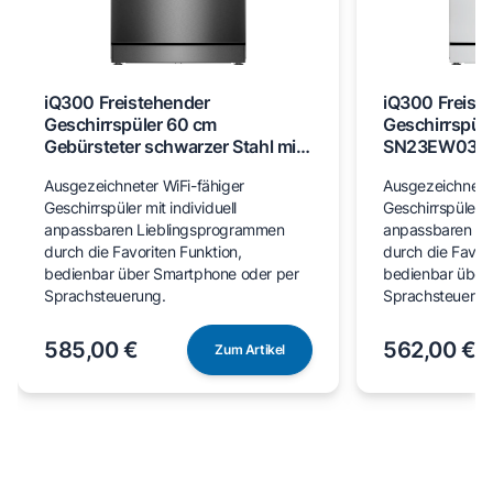
iQ300 Freistehender
iQ300 Freist
Geschirrspüler 60 cm
Geschirrspül
Gebürsteter schwarzer Stahl mit
SN23EW03M
Anti-Fingerprint SN23EC03ME
Ausgezeichneter WiFi-fähiger
Ausgezeichneter
Geschirrspüler mit individuell
Geschirrspüler mi
anpassbaren Lieblingsprogrammen
anpassbaren Li
durch die Favoriten Funktion,
durch die Favori
bedienbar über Smartphone oder per
bedienbar über
Sprachsteuerung.
Sprachsteuerun
585,00 €
562,00 €
Zum Artikel