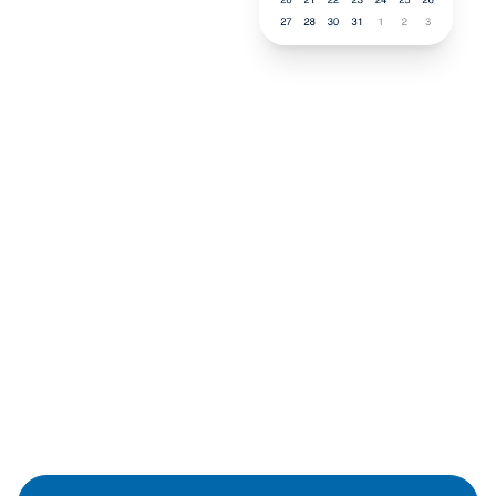
Neukauf
In wenigen Schritten dein
passendes Wunschgerät finden
Eine Reparatur lohnt sich nicht? Du möchtest dein Gerät
lieber gegen einen energieeffizienten Nachfolger
austauschen? Unser
Produktberater
hilft dir, durch
gezielte Fragen das passende Gerät für deine
Bedürfnisse zu finden.