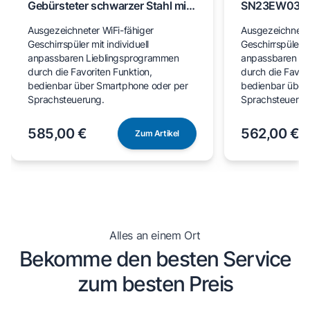
Gebürsteter schwarzer Stahl mit
SN23EW03M
Anti-Fingerprint SN23EC03ME
Ausgezeichneter WiFi-fähiger
Ausgezeichneter
Geschirrspüler mit individuell
Geschirrspüler mi
anpassbaren Lieblingsprogrammen
anpassbaren Li
durch die Favoriten Funktion,
durch die Favori
bedienbar über Smartphone oder per
bedienbar über
Sprachsteuerung.
Sprachsteuerun
585,00 €
562,00 €
Zum Artikel
Alles an einem Ort
Bekomme den besten Service
zum besten Preis