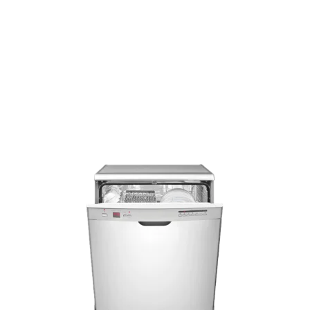
Zahlungseingang direkt versendet.
Kundenberatung
Bei offenen Fragen helfen wir dir gerne jederzeit
weiter.
Top Produktauswahl
Wir wählen die Geräte sorgfältig aus und achten auf
hohe Qualität.