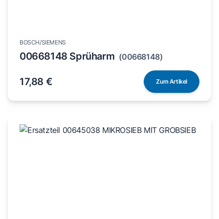
BOSCH/SIEMENS
00668148 Sprüharm
(00668148)
17,88 €
Zum Artikel