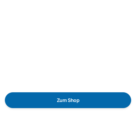
Neukauf
In wenigen Schritten dein
passendes Wunschgerät finden
Eine Reparatur lohnt sich nicht? Du möchtest dein Gerät
lieber gegen einen energieeffizienten Nachfolger
austauschen? Unser
Produktberater
hilft dir, durch
gezielte Fragen das passende Gerät für deine
Bedürfnisse zu finden.
Zum Shop
Schnelle Lieferung
Die Geräte sind auf Lager und werden nach