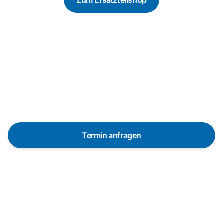
Zum Ersatzteilshop
Reparaturanfrage
Schnelle Hilfe durch unsere
Partner-Techniker vor Ort
Termin anfragen
In 48 Stunden bei dir dank über 650 Partner-
Techniker in Deutschland
Die Servicetechniker sind in vielen Regionen
innerhalb von 48 Stunden vor Ort. Pünktlich und mit
vorheriger Ankündigung.