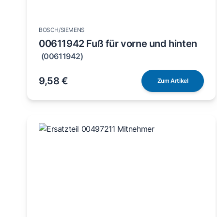
BOSCH/SIEMENS
00611942 Fuß für vorne und hinten
(00611942)
9,58 €
Zum Artikel