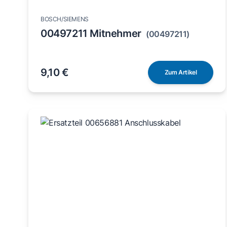
BOSCH/SIEMENS
00497211 Mitnehmer
(00497211)
9,10 €
Zum Artikel