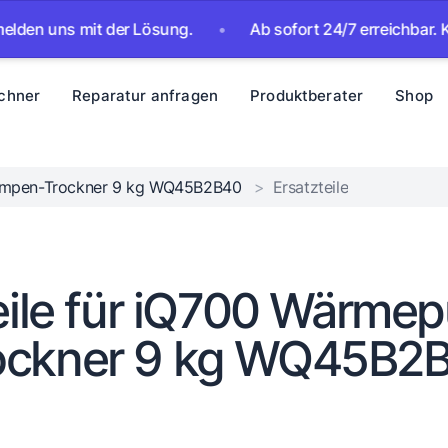
 uns mit der Lösung.
•
Ab sofort 24/7 erreichbar. KI-Assi
chner
Reparatur anfragen
Produktberater
Shop
mpen-Trockner 9 kg WQ45B2B40
>
Ersatzteile
eile für iQ700 Wärm
ockner 9 kg WQ45B2