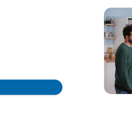
ch unsere
vor Ort
werden kann, empfehlen wir,
hen.
chniker in Deutschland
erhalb von 48 Stunden vor