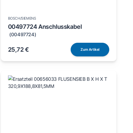
BOSCH/SIEMENS
00497724 Anschlusskabel
(00497724)
25,72 €
Zum Artikel