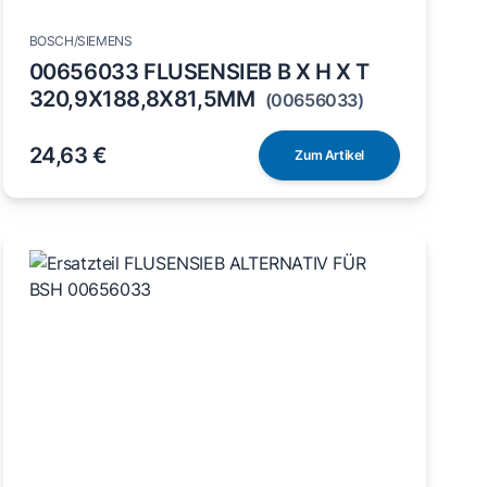
BOSCH/SIEMENS
00656033 FLUSENSIEB B X H X T
320,9X188,8X81,5MM
(00656033)
24,63 €
Zum Artikel