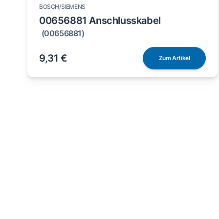
BOSCH/SIEMENS
00656881 Anschlusskabel
(00656881)
9,31 €
Zum Artikel