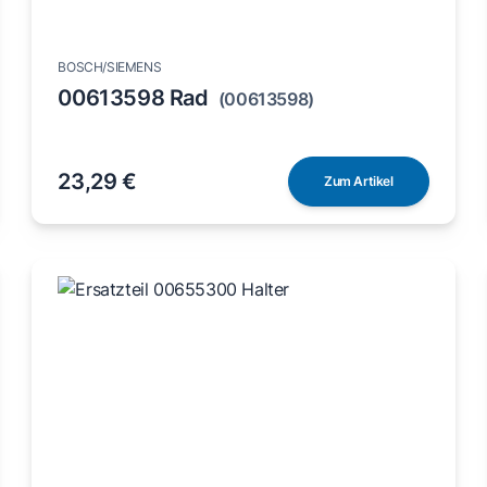
BOSCH/SIEMENS
00613598 Rad
(00613598)
23,29 €
Zum Artikel