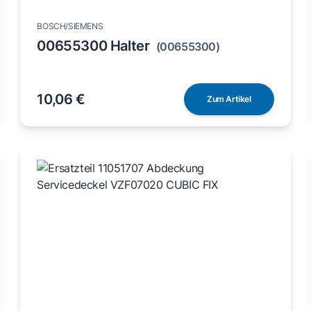
BOSCH/SIEMENS
00655300 Halter
(00655300)
10,06 €
Zum Artikel