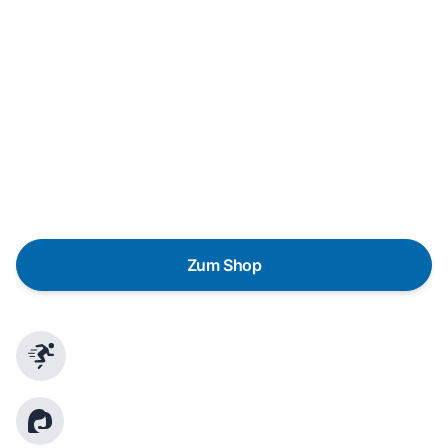
Neukauf
In wenigen Schritten dein passendes
Wunschgerät finden
Eine Reparatur lohnt sich nicht? Du möchtest dein Gerät
lieber gegen einen energieeffizienten Nachfolger
austauschen? Unser
Produktberater
hilft dir, durch
gezielte Fragen das passende Gerät für deine
Bedürfnisse zu finden.
Zum Shop
Schnelle Lieferung
Kundenberatung