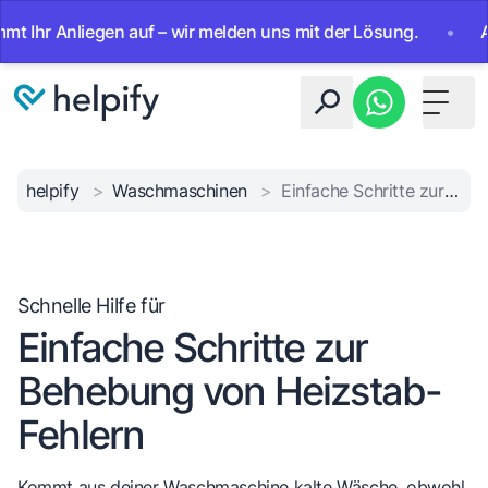
r Anliegen auf – wir melden uns mit der Lösung.
•
Ab sof
Toggle 
helpify
>
Waschmaschinen
>
Einfache Schritte zur Behebung von Heizstab-Fehlern
Schnelle Hilfe für
Einfache Schritte zur
Behebung von Heizstab-
Fehlern
Kommt aus deiner Waschmaschine kalte Wäsche, obwohl