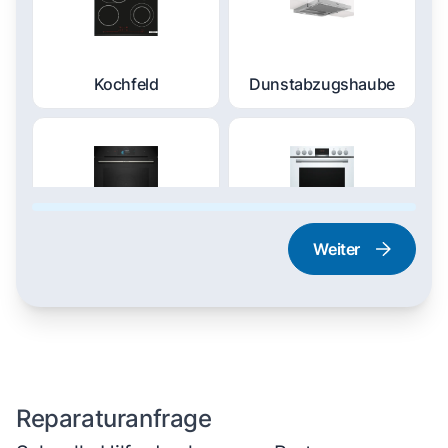
Kochfeld
Dunstabzugshaube
Weiter
Dampfgarer und
Herd und Backofen
Dampfbackofen
Reparaturanfrage