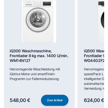
iQ300 Waschmaschine,
iQ500 Wasch
Frontlader 8 kg max. 1400 U/min.
Frontlader 9 
WM14N127
WG44G2F22
Hervorragende Waschleistung mit
Hervorragende 
iQdrive Motor und smartFinish-
speedPack L für
Programm zur Faltenreduzierung.
intelligenter Do
automatischer F
Vermeidung man
548,00 €
624,00 €
Zum Artikel