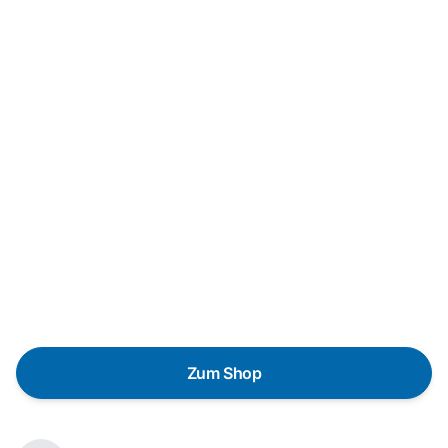
Neukauf
In wenigen Schritten dein passendes
Wunschgerät finden
Eine Reparatur lohnt sich nicht? Du möchtest dein Gerät
lieber gegen einen energieeffizienten Nachfolger
austauschen? Unser
Produktberater
hilft dir, durch
gezielte Fragen das passende Gerät für deine
Bedürfnisse zu finden.
Zum Shop