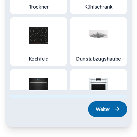
Trockner
Kühlschrank
Kochfeld
Dunstabzugshaube
Weiter
Dampfgarer und
Herd und Backofen
Dampfbackofen