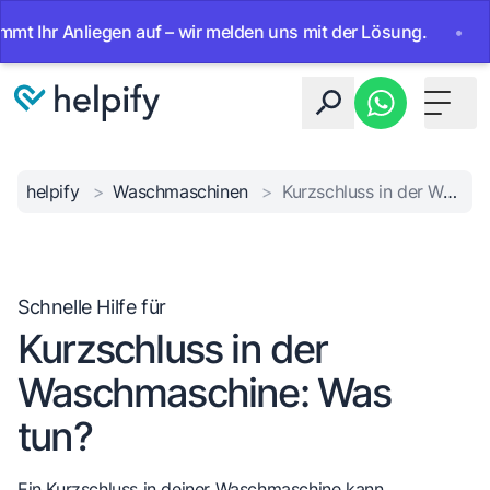
hr Anliegen auf – wir melden uns mit der Lösung.
•
Ab sof
Toggle 
helpify
>
Waschmaschinen
>
Kurzschluss in der Waschmaschine: Was tun?
Schnelle Hilfe für
Kurzschluss in der
Waschmaschine: Was
tun?
Ein Kurzschluss in deiner Waschmaschine kann