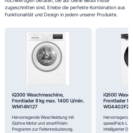
hochwertigen Geräten, die auf deine Bedürfnisse
zugeschnitten sind. Erlebe die perfekte Kombination aus
Funktionalität und Design in jedem unserer Produkte.
iQ300 Waschmaschine,
iQ500 Wasch
Frontlader 8 kg max. 1400 U/min.
Frontlader 9 
WM14N127
WG44G2F22
Hervorragende Waschleistung mit
Hervorragende 
iQdrive Motor und smartFinish-
speedPack L für
Programm zur Faltenreduzierung.
intelligenter Do