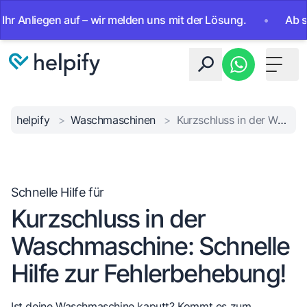
nliegen auf – wir melden uns mit der Lösung.
•
Ab sofort 
Toggle 
helpify
>
Waschmaschinen
>
Kurzschluss in der Waschmaschine: Schnelle Hilfe zur Fehlerbehebung!
Schnelle Hilfe für
Kurzschluss in der
Waschmaschine: Schnelle
Hilfe zur Fehlerbehebung!
Ist deine Waschmaschine kaputt? Kommt es zum