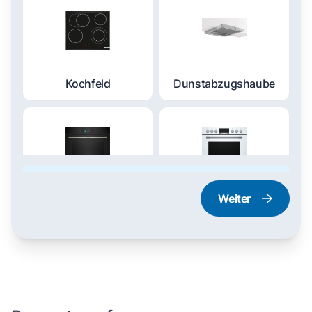
Kochfeld
Dunstabzugshaube
Weiter
Dampfgarer und
Herd und Backofen
Dampfbackofen