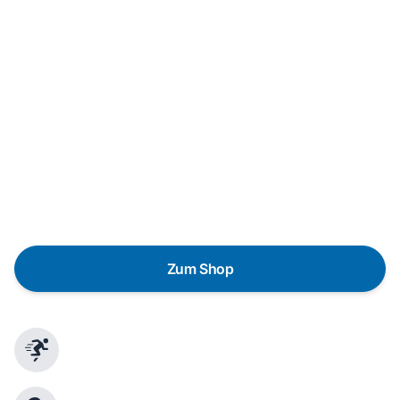
Neukauf
In wenigen Schritten dein passendes
Wunschgerät finden
Eine Reparatur lohnt sich nicht? Du möchtest dein Gerät
lieber gegen einen energieeffizienten Nachfolger
austauschen? Unser
Produktberater
hilft dir, durch
gezielte Fragen das passende Gerät für deine
Bedürfnisse zu finden.
Zum Shop
Schnelle Lieferung