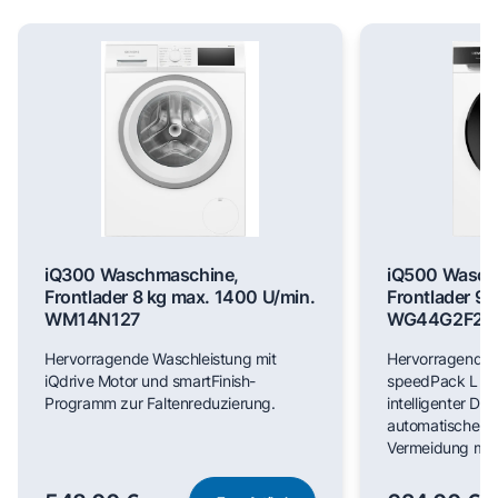
iQ300 Waschmaschine,
iQ500 Wasch
Frontlader 8 kg max. 1400 U/min.
Frontlader 9 
WM14N127
WG44G2F22
Hervorragende Waschleistung mit
Hervorragende 
iQdrive Motor und smartFinish-
speedPack L für
Programm zur Faltenreduzierung.
intelligenter Do
automatischer F
Vermeidung man