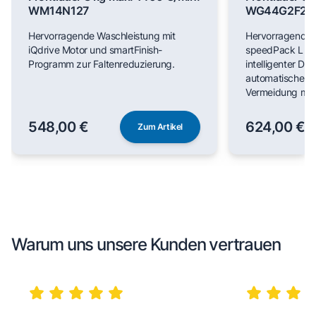
WM14N127
WG44G2F22
Hervorragende Waschleistung mit
Hervorragende 
iQdrive Motor und smartFinish-
speedPack L für
Programm zur Faltenreduzierung.
intelligenter Do
automatischer F
Vermeidung man
548,00 €
624,00 €
Zum Artikel
Warum uns unsere Kunden vertrauen