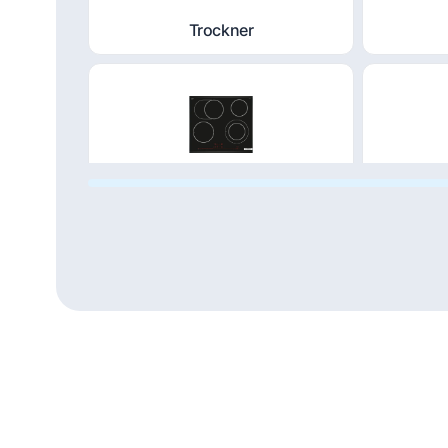
Trockner
Kochfeld
Du
Dampfgarer und
He
Dampfbackofen