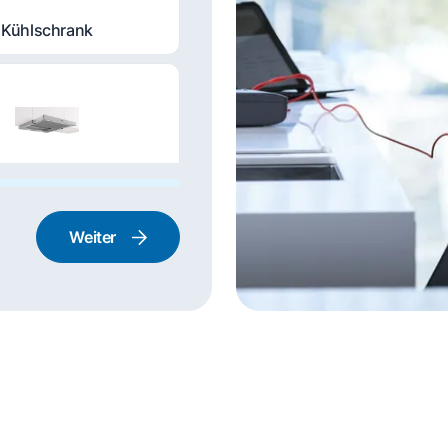
Kühlschrank
nstabzugshaube
Weiter
rd und Backofen