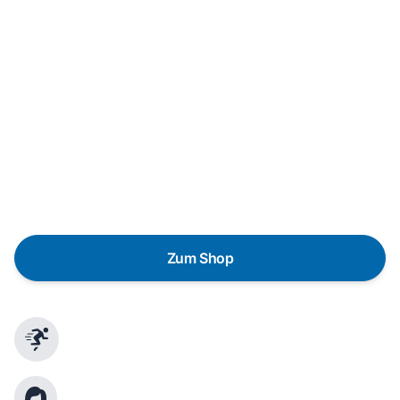
Neukauf
In wenigen Schritten dein passendes
Wunschgerät finden
Eine Reparatur lohnt sich nicht? Du möchtest dein Gerät
lieber gegen einen energieeffizienten Nachfolger
austauschen? Unser
Produktberater
hilft dir, durch
gezielte Fragen das passende Gerät für deine
Bedürfnisse zu finden.
Zum Shop
Schnelle Lieferung
Kundenberatung