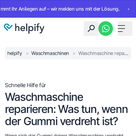
Ihr Anliegen auf – wir melden uns mit der Lösung.
•
Ab so
Toggle 
helpify
>
Waschmaschinen
>
Waschmaschine reparieren: Was tun, wenn der Gummi verdreht ist?
Schnelle Hilfe für
Waschmaschine
reparieren: Was tun, wenn
der Gummi verdreht ist?
Wenn sich der Gummi deiner Waschmaschine verdreht