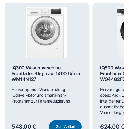
iQ300 Waschmaschine,
iQ500 Wasch
Frontlader 8 kg max. 1400 U/min.
Frontlader 9 
WM14N127
WG44G2F22
Hervorragende Waschleistung mit
Hervorragende 
iQdrive Motor und smartFinish-
speedPack L für
Programm zur Faltenreduzierung.
intelligenter Do
automatischer F
Vermeidung man
548,00 €
624,00 €
Zum Artikel