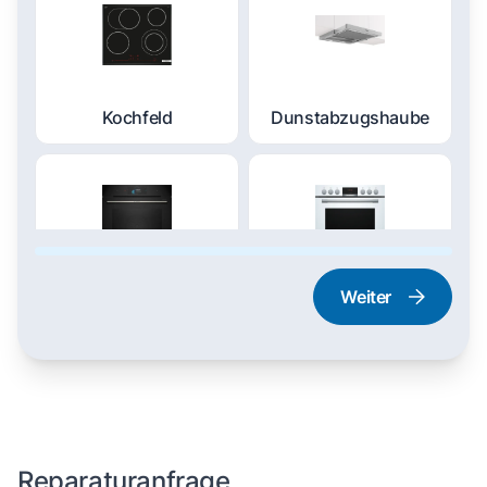
Kochfeld
Dunstabzugshaube
Weiter
Dampfgarer und
Herd und Backofen
Dampfbackofen
Reparaturanfrage