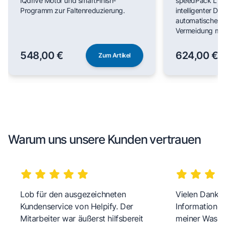
iQdrive Motor und smartFinish-
speedPack L für
Programm zur Faltenreduzierung.
intelligenter Do
automatischer F
Vermeidung man
548,00 €
624,00 €
Zum Artikel
Warum uns unsere Kunden vertrauen
Lob für den ausgezeichneten
Vielen Dank fü
Kundenservice von Helpify. Der
Informationen
Mitarbeiter war äußerst hilfsbereit
meiner Wasch