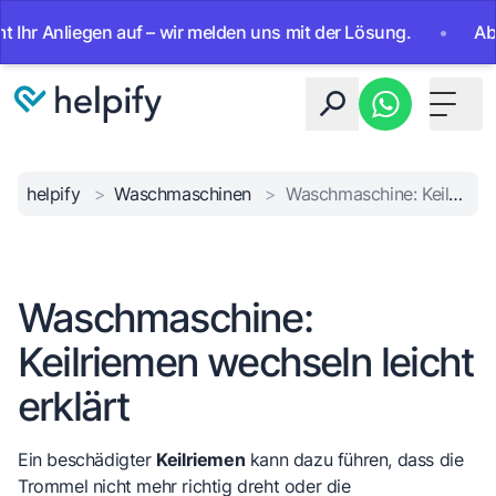
 Anliegen auf – wir melden uns mit der Lösung.
•
Ab sofo
Toggle 
helpify
>
Waschmaschinen
>
Waschmaschine: Keilriemen wechseln leicht erklärt
Waschmaschine:
Keilriemen wechseln leicht
erklärt
Ein beschädigter
Keilriemen
kann dazu führen, dass die
Trommel nicht mehr richtig dreht oder die