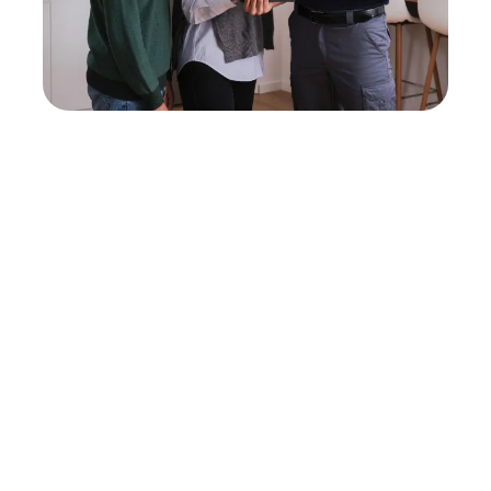
Neukauf
In wenigen Schritten dein passendes
Wunschgerät finden
Eine Reparatur lohnt sich nicht? Du möchtest dein Gerät
lieber gegen einen energieeffizienten Nachfolger
austauschen? Unser
Produktberater
hilft dir, durch
gezielte Fragen das passende Gerät für deine
Bedürfnisse zu finden.