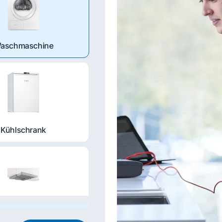
aschmaschine
Kühlschrank
nstabzugshaube