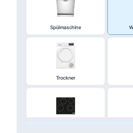
Spülmaschine
W
Trockner
Kochfeld
Du