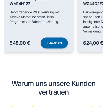
WM14N127
WG44G2F22
Hervorragende Waschleistung mit
Hervorragende 
iQdrive Motor und smartFinish-
speedPack L für
Programm zur Faltenreduzierung.
intelligenter Do
automatischer F
Vermeidung man
548,00 €
624,00 €
Zum Artikel
Warum uns unsere Kunden
vertrauen