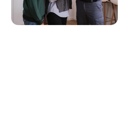
Neukauf
In wenigen Schritten dein passendes
Wunschgerät finden
Eine Reparatur lohnt sich nicht? Du möchtest dein Gerät
lieber gegen einen energieeffizienten Nachfolger
austauschen? Unser
Produktberater
hilft dir, durch
gezielte Fragen das passende Gerät für deine
Bedürfnisse zu finden.