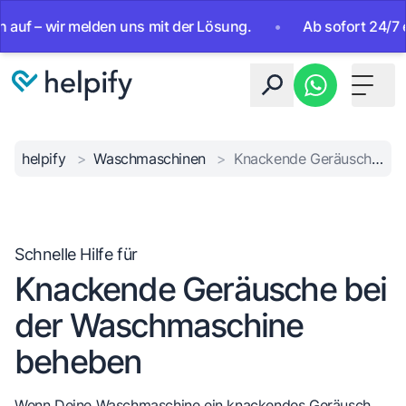
f – wir melden uns mit der Lösung.
•
Ab sofort 24/7 errei
Toggle 
helpify
>
Waschmaschinen
>
Knackende Geräusche bei der Waschmaschine beheben
Schnelle Hilfe für
Knackende Geräusche bei
der Waschmaschine
beheben
Wenn Deine Waschmaschine ein knackendes Geräusch