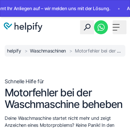
r Anliegen auf – wir melden uns mit der Lösung.
•
Ab sofo
Toggle 
helpify
>
Waschmaschinen
>
Motorfehler bei der Waschmaschine beheben
Schnelle Hilfe für
Motorfehler bei der
Waschmaschine beheben
Deine Waschmaschine startet nicht mehr und zeigt
Anzeichen eines Motorproblems? Keine Panik! In den