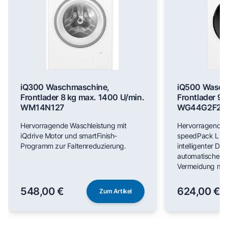
iQ300 Waschmaschine,
iQ500 Wasch
Frontlader 8 kg max. 1400 U/min.
Frontlader 9 
WM14N127
WG44G2F22
Hervorragende Waschleistung mit
Hervorragende 
iQdrive Motor und smartFinish-
speedPack L für
Programm zur Faltenreduzierung.
intelligenter Do
automatischer F
Vermeidung man
548,00 €
624,00 €
Zum Artikel