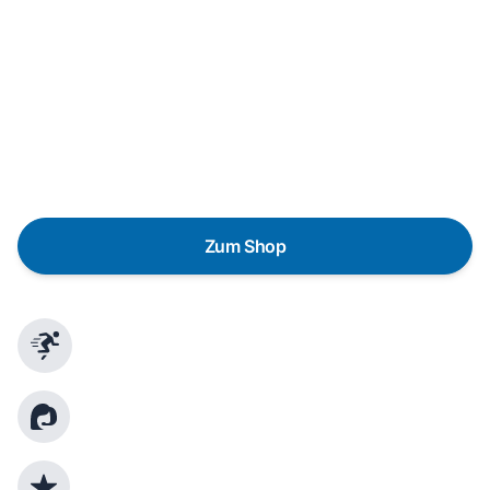
In wenigen Schritten dein passendes
Wunschgerät finden
Eine Reparatur lohnt sich nicht? Du möchtest dein Gerät
lieber gegen einen energieeffizienten Nachfolger
austauschen? Unser
Produktberater
hilft dir, durch
gezielte Fragen das passende Gerät für deine
Bedürfnisse zu finden.
Zum Shop
Schnelle Lieferung
Kundenberatung
Top Produktauswahl