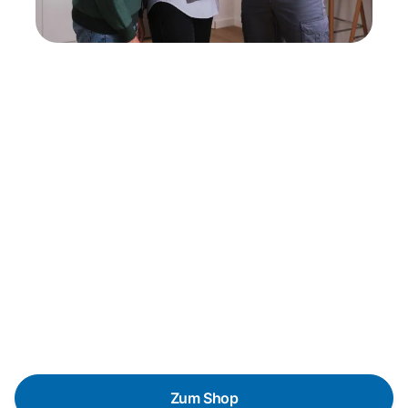
Neukauf
In wenigen Schritten dein passendes
Wunschgerät finden
Eine Reparatur lohnt sich nicht? Du möchtest dein Gerät
lieber gegen einen energieeffizienten Nachfolger
austauschen? Unser
Produktberater
hilft dir, durch
gezielte Fragen das passende Gerät für deine
Bedürfnisse zu finden.
Zum Shop