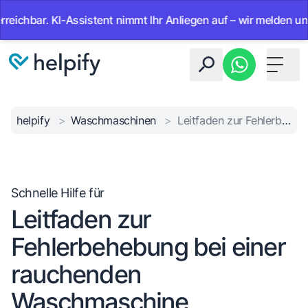
bar. KI-Assistent nimmt Ihr Anliegen auf – wir melden uns mit 
Toggle 
helpify
>
Waschmaschinen
>
Leitfaden zur Fehlerbehebung bei einer rauchenden Waschmaschine
Schnelle Hilfe für
Leitfaden zur
Fehlerbehebung bei einer
rauchenden
Waschmaschine